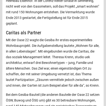
Heimbau Eisenhof. In der Lorenz-Reiter-Straße in Simmering,
nicht weit von den Gasometern, soll das Projekt „smart wohnen“
mit rund 150 Wohnungen entstehen. Die Vermarktung wurde
Ende 2013 gestartet, die Fertig­stellung ist für Ende 2015
geplant.
Caritas als Partner
Mit der Oase 22 wagte die Gesiba ihr erstes experimentelles
Wohnbauprojekt. Die Aufgabenstellung lautete „Wohnen für alle,
in allen Lebenslagen“. Mit einge­bunden wurde die Caritas, die
das ­soziale Management leitet. Theresa Krenn, studio uek
architektur, entwarf drei Bewohner­typen – jung, Familie und
ältere ­Menschen. Das Ziel war, einen eigenständigen Ort zu
schaffen, der mit seiner Umgebung vernetzt ist, das Thema
lautet ­Partizipation: „Zäsuren vermitteln jedoch zwischen ­außen
und innen, der Garten ist zum Beispiel aber für alle da“, so Krenn.
Bei dem Gesiba-Bauteil (die anderen Bauteile der Oase 22 setzen
ÖSW, Buwog und ÖSG um) gibt es 30 betreubare Wohnungen,