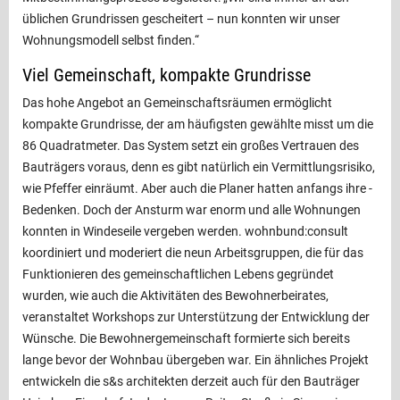
üblichen Grundrissen gescheitert – nun konnten wir unser
Wohnungsmodell selbst finden.“
Viel Gemeinschaft, kompakte Grundrisse
Das hohe Angebot an Gemeinschafts­räumen ermöglicht
kompakte Grund­risse, der am häufigsten gewählte misst um die
86 Quadratmeter. Das System setzt ein großes Vertrauen des
Bauträgers voraus, denn es gibt natürlich ein Vermittlungsrisiko,
wie Pfeffer einräumt. Aber auch die Planer hatten anfangs ihre ­
Bedenken. Doch der Ansturm war enorm und alle Wohnungen
konnten in Windeseile vergeben werden. wohnbund:consult
koordiniert und moderiert die neun Arbeitsgruppen, die für das
Funktionieren des gemeinschaft­lichen Lebens gegründet
wurden, wie auch die Aktivitäten des Bewohnerbei­rates,
veranstaltet Workshops zur Unter­stützung der Entwicklung der
Wünsche. Die Bewohnergemeinschaft formierte sich bereits
lange bevor der Wohnbau über­geben war. Ein ähnliches Projekt
ent­wickeln die s&s architekten derzeit auch für den Bauträger