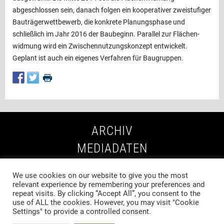
abgeschlossen sein, danach folgen ein kooperativer zwei­stufiger
Bauträgerwettbewerb, die konkrete Planungsphase und
schließlich im Jahr 2016 der Baubeginn. Parallel zur Flächen­
widmung wird ein Zwischennutzungskonzept entwickelt.
Geplant ist auch ein eigenes Verfahren für Baugruppen.
NACH OBEN
|
ZURÜCK
ARCHIV
MEDIADATEN
IMPRESSUM
We use cookies on our website to give you the most
DATENSCHUTZ
relevant experience by remembering your preferences and
repeat visits. By clicking “Accept All”, you consent to the
© 2022 IMMOBILIEN-WIRTSCHAFT
use of ALL the cookies. However, you may visit "Cookie
DAS MAGAZIN FÜR IMMOBILIENPROFIS
Settings" to provide a controlled consent.