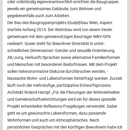
oder vollständig eigenverantwortlich errichten die Baugruppen
jeweils ein gemeinsames Gebäude, zum Wohnen und
gegebenenfalls auch zum Arbeiten.
Der Bau des Baugruppenprojekts |Que[e]rbau Wien, Aspern
startete Anfang 2014. Der Wohnbau wird von einem ­Verein
gemeinsam mit dem gemeinnützigen Bauträger WBV-GPA
realisiert. Queer steht für Bewohner-Diversität in unter­
schiedlichen Dimensionen: Gender und sexuelle Orientierung,
Alt/Jung, Herkunft/Sprachen sowie alternative Familienformen
und Menschen mit besonderen Bedürfnissen. Mit dem Projekt
sollen heteronormative Diskurse durchbrochen werden, ­
klassische Wohn- und Lebens­formen hinterfragt werden. Zurzeit
läuft noch der mehrstufige, partizipative Entwurfsprozess.
Architekt Roland Hampl: „Für die Planungen der Wohneinheiten
und Gemeinschaftseinrichtungen wird ein für dieses spezielle
Projekt entwickelter Reflexions-Fragebogen verwendet. Dabei
geht es um gewünschte Lebensformen, dazu passende
Wohnformen und auch um Atmosphärisches. Nach
persönlichen Gesprächen mit den künftigen Bewohnern habe ich