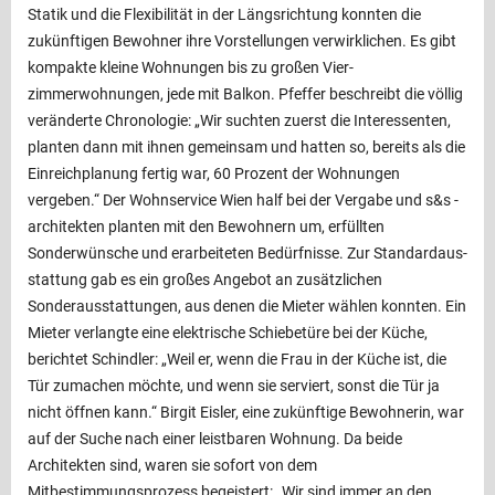
Statik und die Flexibilität in der Längsrichtung konnten die
zukünftigen Bewohner ihre Vorstellungen verwirklichen. Es gibt
kompakte kleine Wohnungen bis zu großen Vier­
zimmerwohnungen, jede mit Balkon. Pfeffer beschreibt die völlig
veränderte Chronologie: „Wir suchten zuerst die Interessenten,
planten dann mit ihnen gemeinsam und hatten so, bereits als die
Einreichplanung fertig war, 60 Prozent der Wohnungen
vergeben.“ Der Wohn­service Wien half bei der Vergabe und s&s ­
architekten planten mit den Bewohnern um, erfüllten
Sonderwünsche und er­arbeiteten Bedürfnisse. Zur Standardaus­
stattung gab es ein großes Angebot an zusätzlichen
Sonderausstattungen, aus denen die Mieter wählen konnten. Ein
Mieter verlangte eine elektrische Schiebe­türe bei der Küche,
berichtet Schindler: „Weil er, wenn die Frau in der Küche ist, die
Tür zumachen möchte, und wenn sie serviert, sonst die Tür ja
nicht ­öffnen kann.“ Birgit Eisler, eine zukünftige Bewohnerin, war
auf der Suche nach einer leistbaren Wohnung. Da beide
Architekten sind, waren sie sofort von dem
Mitbestimmungsprozess begeistert: „Wir sind immer an den