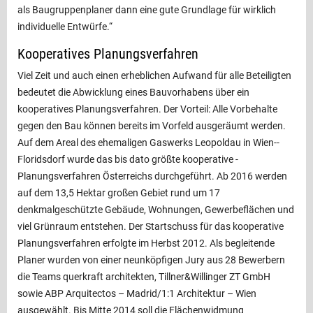
als Baugruppenplaner dann eine gute Grundlage für wirklich
individuelle Entwürfe.“
Kooperatives Planungsverfahren
Viel Zeit und auch einen erheblichen Aufwand für alle Beteiligten
bedeutet die Abwicklung eines Bauvorhabens über ein
kooperatives Planungsverfahren. Der Vorteil: Alle Vorbehalte
gegen den Bau können bereits im Vorfeld ausgeräumt werden.
Auf dem Areal des ehemaligen Gaswerks Leopoldau in Wien-­
Floridsdorf wurde das bis dato größte ­kooperative ­
Planungsverfahren Österreichs ­durchgeführt. Ab 2016 ­werden
auf dem 13,5 Hektar großen Gebiet rund um 17
denkmalgeschützte Gebäude, ­Wohnungen, ­Gewerbeflächen und
viel Grünraum entstehen. Der Startschuss für das kooperative
Planungs­verfahren erfolgte im Herbst 2012. Als begleitende
Planer wurden von einer neunköpfigen Jury aus 28 Bewerbern
die Teams querkraft architekten, Tillner&Willinger ZT GmbH
sowie ABP Arquitectos – Madrid/1:1 Architektur – Wien
ausgewählt. Bis Mitte 2014 soll die Flächenwidmung